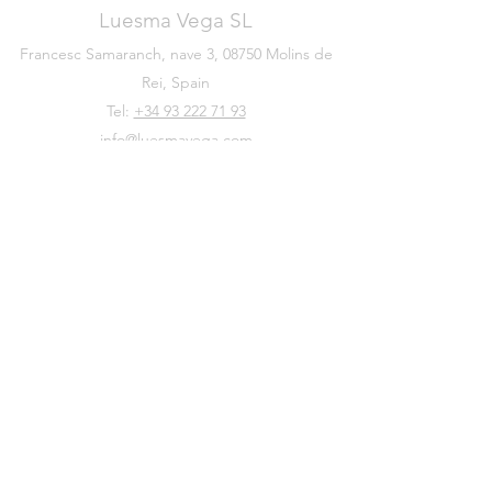
Luesma Vega SL
Francesc Samaranch, nave 3, 08750 Molins de
Rei, Spain
Tel:
+34 93 222 71 93
info@luesmavega.com
M:
+34 613 023 053
©2020 por Luesma & Vega