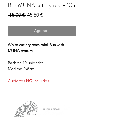
Bits MUNA cutlery rest - 10u
Precio
Precio
 65,00 € 
45,50 €
de
Agotado
oferta
White cutlery rests mini-Bits with
MUNA texture
Pack de 10 unidades
Medida: 2x8cm
Cubiertos
NO
incluidos