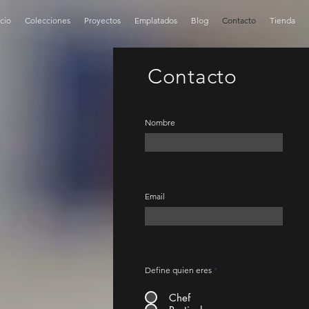
icio
Colecciones
Proyectos
Emplatados
Blog
Contacto
Tienda
Contacto
Nombre
Email
Define quien eres
*
Chef