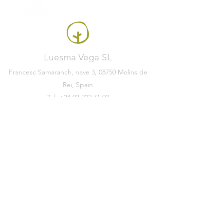
Luesma Vega SL
Francesc Samaranch, nave 3, 08750 Molins de
Rei, Spain
Tel:
+34 93 222 71 93
info@luesmavega.com
M:
+34 613 023 053