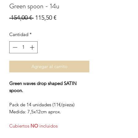
Green spoon - 14u
Precio
Precio
 154,00 € 
115,50 €
de
Cantidad
*
oferta
Agregar al carrito
Green waves drop shaped SATIN
spoon.
Pack de 14 unidades (11€/pieza)
Medida: 7,5x12cm aprox.
Cubiertos
NO
incluidos