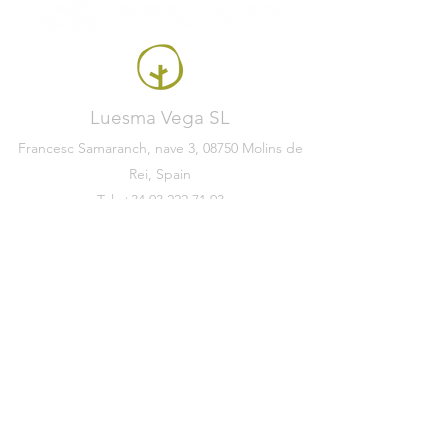
Luesma Vega SL
Francesc Samaranch, nave 3, 08750 Molins de
Rei, Spain
Tel:
+34 93 222 71 93
info@luesmavega.com
M:
+34 613 023 053