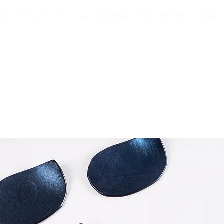
icio
Colecciones
Proyectos
Emplatados
Blog
Contacto
Tienda