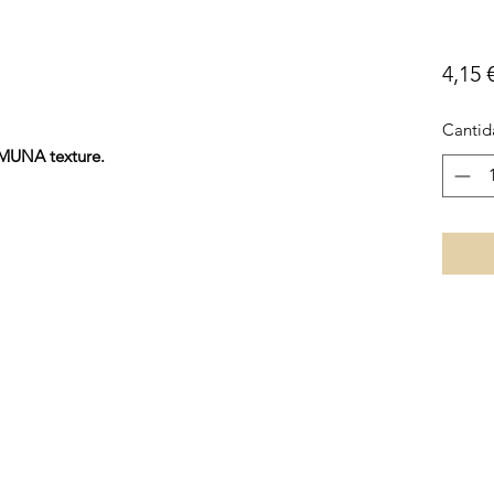
4,15 
Cantid
 MUNA texture.